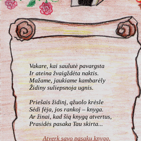
Vakare, kai saulutė pavargsta
Ir ateina žvaigždėta naktis.
Mažame, jaukiame kambarėly
Židiny suliepsnoja ugnis.
Priešais židinį, ąžuolo krėsle
Sėdi fėja, jos rankoj – knyga.
Ar žinai, kad šią knygą atvertus,
Prasidės pasaka Tau skirta...
Atverk savo pasakų knygą.