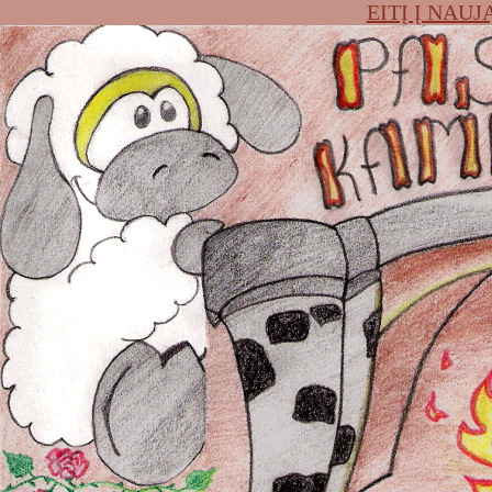
EITĮ Į NAU